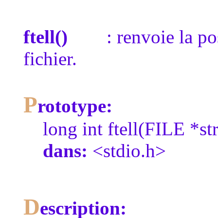
ftell()
: renvoie la posi
fichier.
P
rototype:
long int ftell(FILE *st
dans:
<stdio.h>
D
escription: