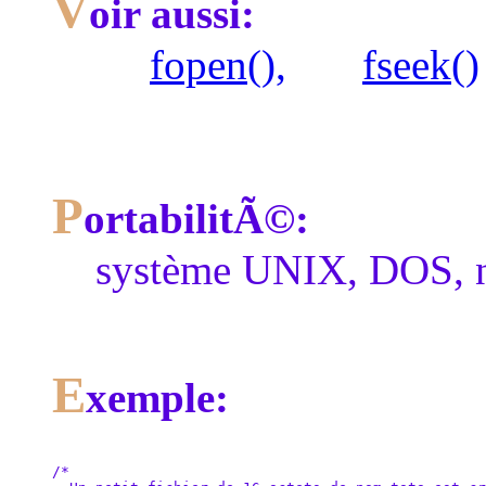
V
oir aussi:
fopen(),
fseek()
P
ortabilitÃ©:
système UNIX, DOS, 
E
xemple:
/*
