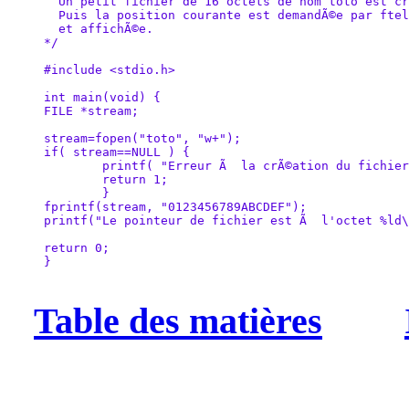
  Un petit fichier de 16 octets de nom toto est cr
  Puis la position courante est demandÃ©e par ftel
  et affichÃ©e.

*/

#include <stdio.h>

int main(void) {

FILE *stream;

stream=fopen("toto", "w+");

if( stream==NULL ) {

        printf( "Erreur Ã  la crÃ©ation du fichier
        return 1;

        }

fprintf(stream, "0123456789ABCDEF");

printf("Le pointeur de fichier est Ã  l'octet %ld\
return 0;

}

Table des matières